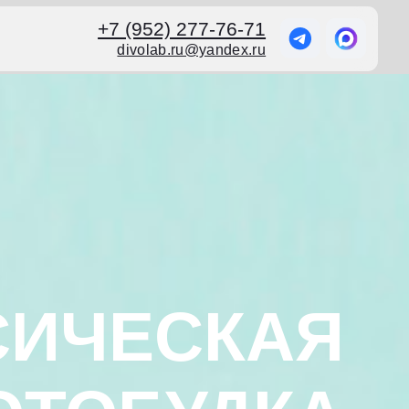
+7 (952) 277-76-71
divolab.ru@yandex.ru
СИЧЕСКАЯ