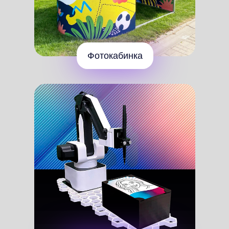
Следите за нашими новостями:
Политика конфиденциальности
© 2026 D
ivo
lab. Все права защищены.
Наверх
Контент сайта, является
собственностью Divolab. Копирование
запрещено.