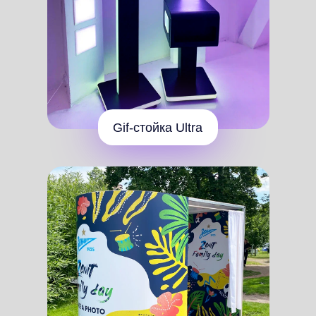
+7
Нажимая на кнопку «Оставить заявку», подтверждаю свое согласие
с положениями
Политики конфиденциальности
Оставить заявку
Или свяжитесь
с нами напрямую
+7 (952) 277-76-71
divolab.ru@yandex.ru